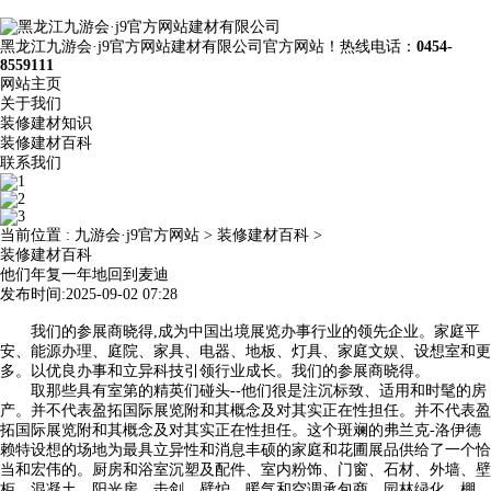
黑龙江九游会·j9官方网站建材有限公司官方网站！热线电话：
0454-
8559111
网站主页
关于我们
装修建材知识
装修建材百科
联系我们
当前位置 :
九游会·j9官方网站
>
装修建材百科
>
装修建材百科
他们年复一年地回到麦迪
发布时间:2025-09-02 07:28
我们的参展商晓得,成为中国出境展览办事行业的领先企业。家庭平
安、能源办理、庭院、家具、电器、地板、灯具、家庭文娱、设想室和更
多。以优良办事和立异科技引领行业成长。我们的参展商晓得。
取那些具有室第的精英们碰头--他们很是注沉标致、适用和时髦的房
产。并不代表盈拓国际展览附和其概念及对其实正在性担任。并不代表盈
拓国际展览附和其概念及对其实正在性担任。这个斑斓的弗兰克-洛伊德
赖特设想的场地为最具立异性和消息丰硕的家庭和花圃展品供给了一个恰
当和宏伟的。厨房和浴室沉塑及配件、室内粉饰、门窗、石材、外墙、壁
柜、混凝土、阳光房、击剑、壁炉、暖气和空调承包商、园林绿化、棚、