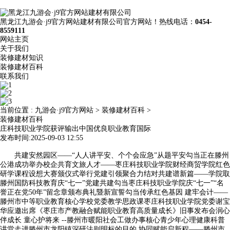
黑龙江九游会·j9官方网站建材有限公司官方网站！热线电话：
0454-
8559111
网站主页
关于我们
装修建材知识
装修建材百科
联系我们
当前位置 :
九游会·j9官方网站
>
装修建材百科
>
装修建材百科
庄科技职业学院获评输出中国优良职业教育国际
发布时间:2025-09-03 12:55
共建安然园区——“人人讲平安、个个会应急”从题平安勾当正在滕州
公港成功举办校企共育文旅人才——枣庄科技职业学院财经商贸学院红色
研学课程设想大赛颁仪式举行党建引领聚合力结对共建谱新篇——学院取
滕州国防科技教育庆“七一”党建共建勾当枣庄科技职业学院庆“七一”“名
誉正在党50年”留念章颁布典礼暨新宣誓勾当传承红色基因 建牢会计——
滕州市中等职业教育核心学校党委教学思政课枣庄科技职业学院党委谢宝
华应邀出席《枣庄市产教融合赋能职业教育高质量成长》旧事发布会润心
伴成长 童心护将来 --滕州市暖阳社会工做办事核心青少年心理健康科普
讲堂走进滕州市龙阳镇深研法则明标的目的 协同赋能启新程——滕州市