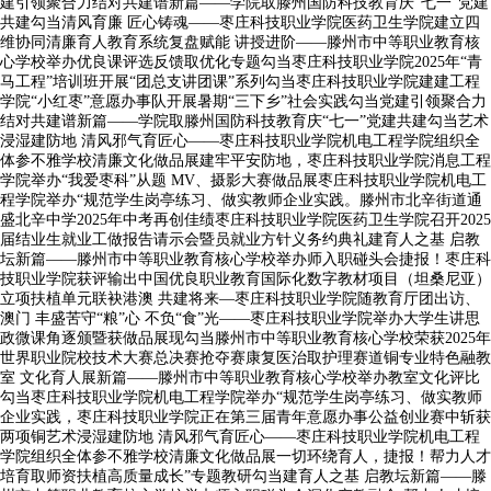
建引领聚合力结对共建谱新篇——学院取滕州国防科技教育庆“七一”党建
共建勾当清风育廉 匠心铸魂——枣庄科技职业学院医药卫生学院建立四
维协同清廉育人教育系统复盘赋能 讲授进阶——滕州市中等职业教育核
心学校举办优良课评选反馈取优化专题勾当枣庄科技职业学院2025年“青
马工程”培训班开展“团总支讲团课”系列勾当枣庄科技职业学院建建工程
学院“小红枣”意愿办事队开展暑期“三下乡”社会实践勾当党建引领聚合力
结对共建谱新篇——学院取滕州国防科技教育庆“七一”党建共建勾当艺术
浸湿建防地 清风邪气育匠心——枣庄科技职业学院机电工程学院组织全
体参不雅学校清廉文化做品展建牢平安防地，枣庄科技职业学院消息工程
学院举办“我爱枣科”从题 MV、摄影大赛做品展枣庄科技职业学院机电工
程学院举办“规范学生岗亭练习、做实教师企业实践。滕州市北辛街道通
盛北辛中学2025年中考再创佳绩枣庄科技职业学院医药卫生学院召开2025
届结业生就业工做报告请示会暨员就业方针义务约典礼建育人之基 启教
坛新篇——滕州市中等职业教育核心学校举办师入职碰头会捷报！枣庄科
技职业学院获评输出中国优良职业教育国际化数字教材项目（坦桑尼亚）
立项扶植单元联袂港澳 共建将来—枣庄科技职业学院随教育厅团出访、
澳门 丰盛苦守“粮”心 不负“食”光——枣庄科技职业学院举办大学生讲思
政微课角逐颁暨获做品展现勾当滕州市中等职业教育核心学校荣获2025年
世界职业院校技术大赛总决赛抢夺赛康复医治取护理赛道铜专业特色融教
室 文化育人展新篇——滕州市中等职业教育核心学校举办教室文化评比
勾当枣庄科技职业学院机电工程学院举办“规范学生岗亭练习、做实教师
企业实践，枣庄科技职业学院正在第三届青年意愿办事公益创业赛中斩获
两项铜艺术浸湿建防地 清风邪气育匠心——枣庄科技职业学院机电工程
学院组织全体参不雅学校清廉文化做品展一切环绕育人，捷报！帮力人才
培育取师资扶植高质量成长”专题教研勾当建育人之基 启教坛新篇——滕