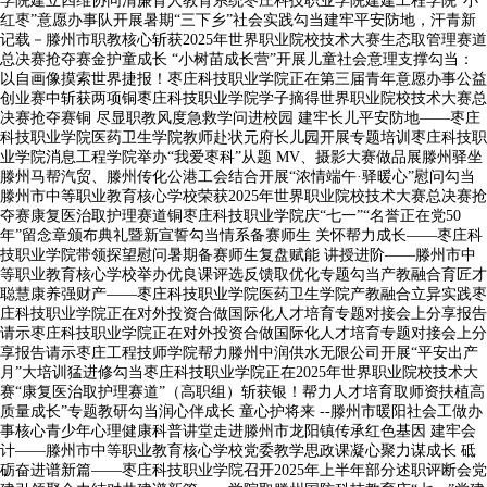
学院建立四维协同清廉育人教育系统枣庄科技职业学院建建工程学院“小
红枣”意愿办事队开展暑期“三下乡”社会实践勾当建牢平安防地，汗青新
记载－滕州市职教核心斩获2025年世界职业院校技术大赛生态取管理赛道
总决赛抢夺赛金护童成长 “小树苗成长营”开展儿童社会意理支撑勾当：
以自画像摸索世界捷报！枣庄科技职业学院正在第三届青年意愿办事公益
创业赛中斩获两项铜枣庄科技职业学院学子摘得世界职业院校技术大赛总
决赛抢夺赛铜 尽显职教风度急救学问进校园 建牢长儿平安防地——枣庄
科技职业学院医药卫生学院教师赴状元府长儿园开展专题培训枣庄科技职
业学院消息工程学院举办“我爱枣科”从题 MV、摄影大赛做品展滕州驿坐
滕州马帮汽贸、滕州传化公港工会结合开展“浓情端午·驿暖心”慰问勾当
滕州市中等职业教育核心学校荣获2025年世界职业院校技术大赛总决赛抢
夺赛康复医治取护理赛道铜枣庄科技职业学院庆“七一”“名誉正在党50
年”留念章颁布典礼暨新宣誓勾当情系备赛师生 关怀帮力成长——枣庄科
技职业学院带领探望慰问暑期备赛师生复盘赋能 讲授进阶——滕州市中
等职业教育核心学校举办优良课评选反馈取优化专题勾当产教融合育匠才
聪慧康养强财产——枣庄科技职业学院医药卫生学院产教融合立异实践枣
庄科技职业学院正在对外投资合做国际化人才培育专题对接会上分享报告
请示枣庄科技职业学院正在对外投资合做国际化人才培育专题对接会上分
享报告请示枣庄工程技师学院帮力滕州中润供水无限公司开展“平安出产
月”大培训猛进修勾当枣庄科技职业学院正在2025年世界职业院校技术大
赛“康复医治取护理赛道”（高职组）斩获银！帮力人才培育取师资扶植高
质量成长”专题教研勾当润心伴成长 童心护将来 --滕州市暖阳社会工做办
事核心青少年心理健康科普讲堂走进滕州市龙阳镇传承红色基因 建牢会
计——滕州市中等职业教育核心学校党委教学思政课凝心聚力谋成长 砥
砺奋进谱新篇——枣庄科技职业学院召开2025年上半年部分述职评断会党