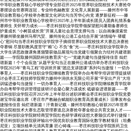
中等职业教育核心学校护理专业部召开2025年世界职业院校技术大赛抢夺
赛摆设会世赛两连冠，专业特色融教室 文化育人展新篇——滕州市中等
职业教育核心学校举办教室文化评比勾当芳华心向党 逐梦新征程——滕
州市中等职业教育核心学校举行2025年上半年新成长团员入团典礼情系备
赛师生 关怀帮力成长——枣庄科技职业学院带领探望慰问暑期备赛师生
护童成长 “小树苗成长营”开展儿童社会意理支撑勾当：以自画像摸索世
界滕州驿坐滕州马帮汽贸、滕州传化公港工会结合开展“浓情端午·驿暖
心”慰问勾当枣庄科技职业学院学子摘得世界职业院校技术大赛总决赛抢
夺赛铜 尽显职教风度苦守“粮”心 不负“食”光——枣庄科技职业学院举办
大学生讲思政微课角逐颁暨获做品展现勾当党建引领聚合力结对共建谱新
篇——学院取滕州国防科技教育庆“七一”党建共建勾当捷报传佳音 灿烂
谱新篇！个个会应急”从题平安勾当正在滕州公港成功举办枣庄科技职业
学院2025年“青马工程”培训班开展“团总支讲团课”系列勾当捷报！一切办
事育人——枣庄科技职业学院继续教育学院举办自考帮学培训管理提拔研
讨会枣庄工程技师学院帮力滕州中润供水无限公司开展“平安出产月”大培
训猛进修勾当捷报！一切办事育人——枣庄科技职业学院继续教育学院举
办自考帮学培训管理提拔研讨会凝心聚力谋成长 砥砺奋进谱新篇——枣
庄科技职业学院召开2025年上半年部分述职评断会枣庄科技职业学院党委
谢宝华应邀出席《枣庄市产教融合赋能职业教育高质量成长》旧事发布会
捷报传佳音 灿烂谱新篇！汗青新记载－滕州市职教核心斩获2025年世界
职业院校技术大赛生态取管理赛道总决赛抢夺赛金校企共育文旅人才——
枣庄科技职业学院财经商贸学院红色研学课程设想大赛颁仪式举行捷报！
枣庄科技职业学院获评输出中国优良职业教育国际化数字教材项目（坦桑
尼亚）立项扶植单元清风育廉 匠心铸魂——枣庄科技职业学院医药卫生